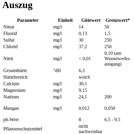
Auszug
Parameter
Einheit
Gütewert
Grenzwert*
Nitrat
mg/l
14
50
Fluorid
mg/l
0,13
1,5
Sulfat
mg/l
30
250
Chlorid
mg/l
37,2
250
0,10 (am
Nitrit
mg/l
< 0,01
Wasserwerks-
ausgang)
Gesamthärte
°dH
6,3
Härtebereich
weich
Calcium
mg/l
30,1
Magnesium
mg/l
9,15
Natrium
mg/l
24,1
200
Mangan
mg/l
0,012
0,050
ph-Wert
8
6,5 - 9,5
nicht
Pflanzenschutzmittel
nachweisbar