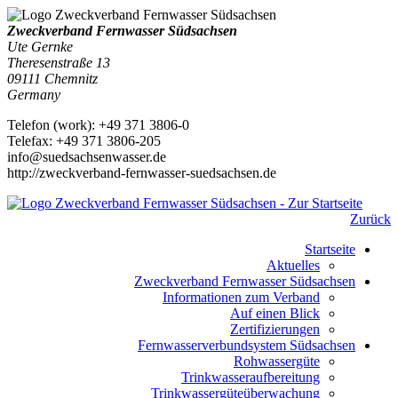
Zweckverband Fernwasser Südsachsen
Ute Gernke
Theresenstraße 13
09111
Chemnitz
Germany
Telefon
(
work
)
:
+49 371 3806-0
Tele
fax
:
+49 371 3806-205
info@suedsachsenwasser.de
http://zweckverband-fernwasser-suedsachsen.de
Zurück
Startseite
Aktuelles
Zweckverband Fernwasser Südsachsen
Informationen zum Verband
Auf einen Blick
Zertifizierungen
Fernwasserverbundsystem Südsachsen
Rohwassergüte
Trinkwasseraufbereitung
Trinkwassergüteüberwachung