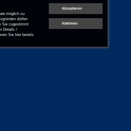
wie möglich zu
tzgründen dürfen
em Sie zugestimmt
 Details /
en Sie hier bereits