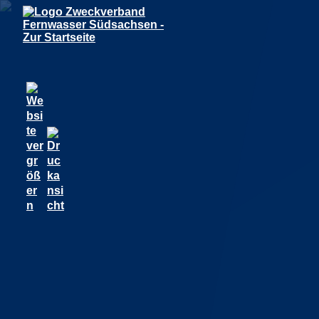
ER
EM