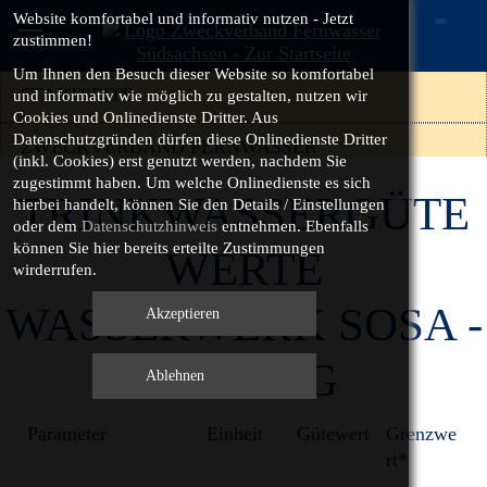
Website komfortabel und informativ nutzen - Jetzt
zustimmen!
Um Ihnen den Besuch dieser Website so
komfortabel
STARTSEITE
und informativ
wie möglich zu gestalten, nutzen wir
Cookies und Onlinedienste Dritter. Aus
Datenschutzgründen dürfen diese Onlinedienste Dritter
ZWECKVERBAND FERNWASSER
(inkl. Cookies) erst genutzt werden, nachdem Sie
SÜDSACHSEN
zugestimmt haben. Um welche Onlinedienste es sich
TRINKWASSERGÜTE
hierbei handelt, können Sie den Details / Einstellungen
FERNWASSERVERBUNDSYSTEM
oder dem
Datenschutzhinweis
entnehmen. Ebenfalls
können Sie hier bereits erteilte Zustimmungen
SÜDSACHSEN
WERTE
wirderrufen.
Rohwassergüte
WASSERWERK SOSA -
Trinkwasseraufbereitung
AUSZUG
Trinkwassergüteüberwachung
Parameter
Einheit
Gütewert
Grenzwe
rt*
Wasserwerk Burkersdorf