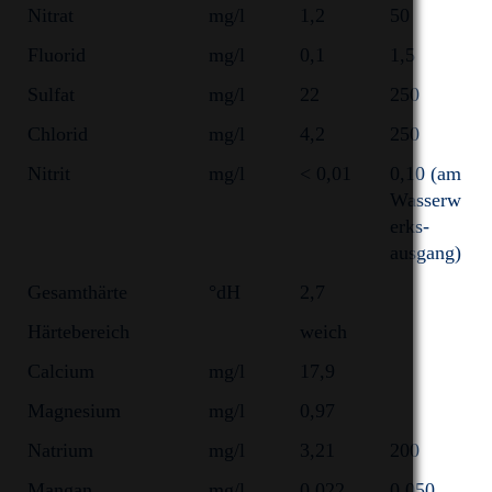
Nitrat
mg/l
1,2
50
Wasserwerk Carlsfeld
Fluorid
mg/l
0,1
1,5
Wasserwerk Cranzahl
Sulfat
mg/l
22
250
Chlorid
mg/l
4,2
250
Wasserwerk Einsiedel
Nitrit
mg/l
< 0,01
0,10 (am
Wasserwerk Großzöbern
Wasserw
erks-
Wasserwerk Lichtenberg
ausgang)
Gesamthärte
°dH
2,7
Wasserwerk Muldenberg
Härtebereich
weich
Wasserwerk Sosa
Calcium
mg/l
17,9
Wasserwerk Werda
Magnesium
mg/l
0,97
Natrium
mg/l
3,21
200
Trinkwasserverteilung
Mangan
mg/l
0,022
0,050