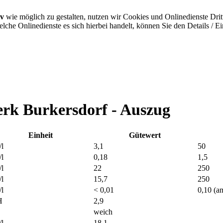
iv
wie möglich zu gestalten, nutzen wir Cookies und Onlinedienste Dritt
che Onlinedienste es sich hierbei handelt, können Sie den Details / E
rk Burkersdorf - Auszug
Einheit
Gütewert
l
3,1
50
l
0,18
1,5
l
22
250
l
15,7
250
l
< 0,01
0,10 (a
H
2,9
weich
l
18,1