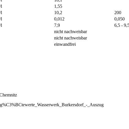
l
1,55
l
10,2
200
l
0,012
0,050
l
7,9
6,5 - 9,
nicht nachweisbar
nicht nachweisbar
einwandfrei
 Chemnitz
asserg%C3%BCtewerte_Wasserwerk_Burkersdorf_-_Auszug