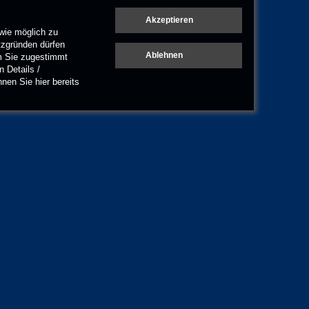
wie möglich zu
tzgründen dürfen
em Sie zugestimmt
 Details /
en Sie hier bereits