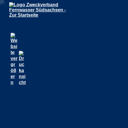
ER
EM