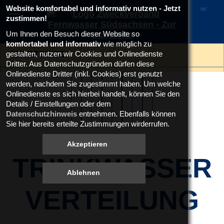
Website komfortabel und informativ nutzen - Jetzt
zustimmen!
Um Ihnen den Besuch dieser Website so
komfortabel und informativ
wie möglich zu
STARTSEITE
gestalten, nutzen wir Cookies und Onlinedienste
Dritter. Aus Datenschutzgründen dürfen diese
Onlinedienste Dritter (inkl. Cookies) erst genutzt
ZWECKVERBAND FERNWASSER
werden, nachdem Sie zugestimmt haben. Um welche
SÜDSACHSEN
Onlinedienste es sich hierbei handelt, können Sie den
Details / Einstellungen oder dem
FERNWASSERVERBUNDSYSTEM
Datenschutzhinweis
entnehmen. Ebenfalls können
Sie hier bereits erteilte Zustimmungen wirderrufen.
SÜDSACHSEN
Rohwassergüte
TRINKWASSER
Trinkwasseraufbereitung
VERTEILUNG
Trinkwassergüteüberwachung
Trinkwasserverteilung