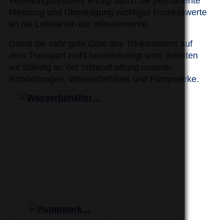
Verteilungssystems erfolgt durch die permanente
Messung und Übertragung wichtiger Prozesswerte
an die Leitwarten der Wasserwerke.
Damit die sehr gute Güte des Trinkwassers auf
dem Transport nicht beeinträchtigt wird, arbeiten
wir ständig an der Instandhaltung unserer
Rohrleitungen, Wasserbehälter und Pumpwerke.